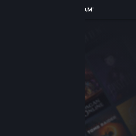
登录
商店
社区
关于
客服
更改语言
获取 Steam 手机应用
查看桌面版网站