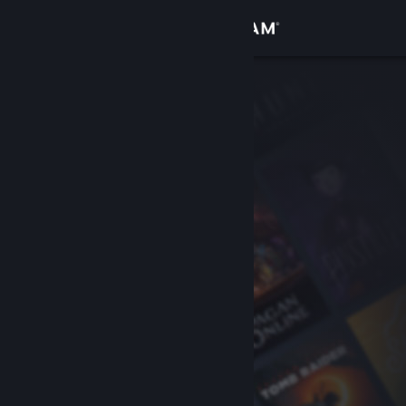
登录
商店
社区
关于
客服
更改语言
获取 Steam 手机应用
查看桌面版网站