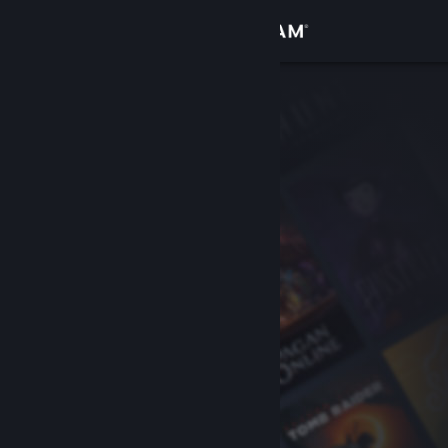
登录
商店
社区
关于
客服
更改语言
获取 Steam 手机应用
查看桌面版网站