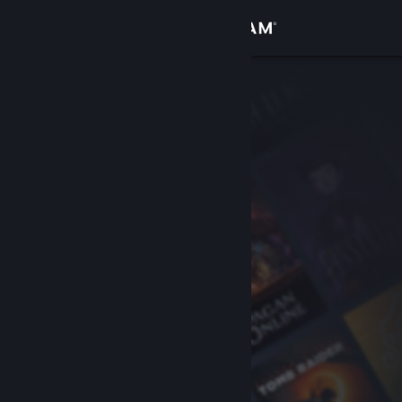
登录
商店
社区
关于
客服
更改语言
获取 Steam 手机应用
查看桌面版网站