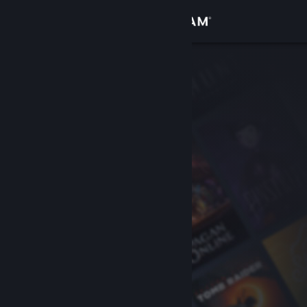
登录
商店
社区
关于
客服
更改语言
获取 Steam 手机应用
查看桌面版网站