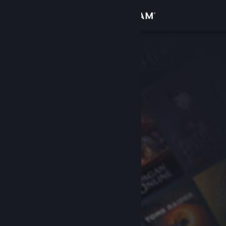
登录
商店
社区
关于
客服
更改语言
获取 Steam 手机应用
查看桌面版网站