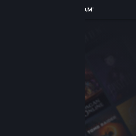
登录
商店
社区
关于
客服
更改语言
获取 Steam 手机应用
查看桌面版网站