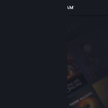
登录
商店
社区
关于
客服
更改语言
获取 Steam 手机应用
查看桌面版网站