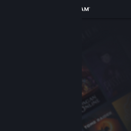
登录
商店
社区
关于
客服
更改语言
获取 Steam 手机应用
查看桌面版网站