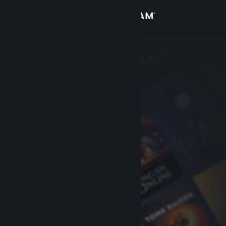
登录
商店
社区
关于
客服
更改语言
获取 Steam 手机应用
查看桌面版网站