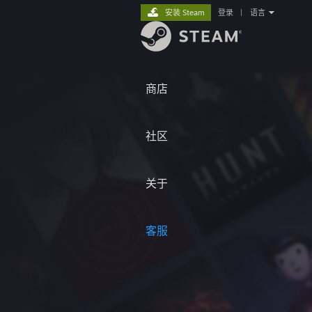
安装 Steam
登录
|
语言
商店
社区
关于
客服