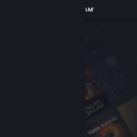
登录
商店
社区
关于
客服
更改语言
获取 Steam 手机应用
查看桌面版网站