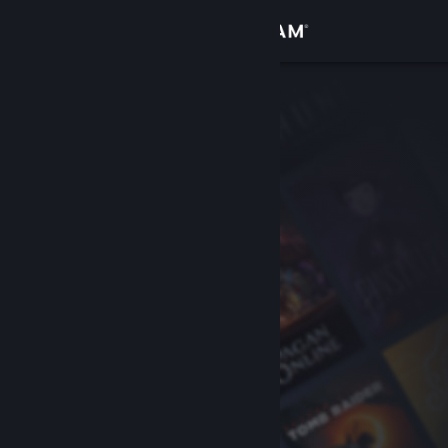
登录
商店
社区
关于
客服
更改语言
获取 Steam 手机应用
查看桌面版网站