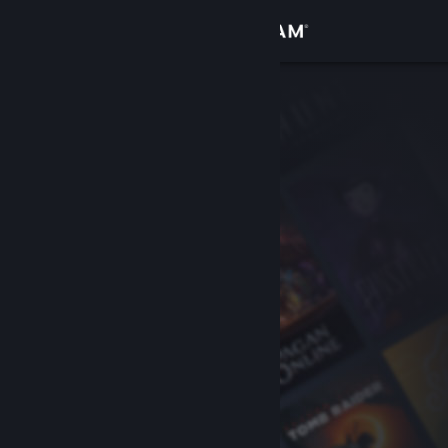
登录
商店
社区
关于
客服
更改语言
获取 Steam 手机应用
查看桌面版网站