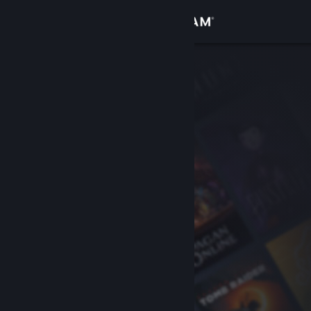
登录
商店
社区
关于
客服
更改语言
获取 Steam 手机应用
查看桌面版网站