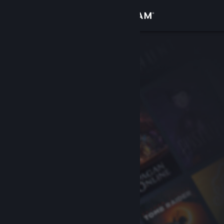
登录
商店
社区
关于
客服
更改语言
获取 Steam 手机应用
查看桌面版网站