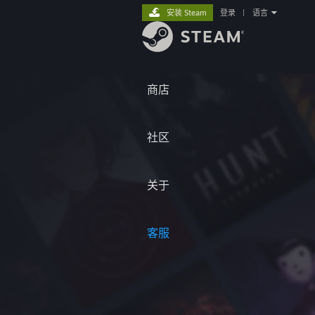
安装 Steam
登录
|
语言
商店
社区
关于
客服