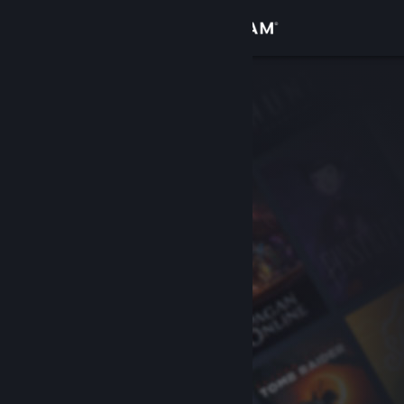
登录
商店
社区
关于
客服
更改语言
获取 Steam 手机应用
查看桌面版网站