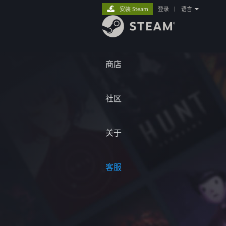
安装 Steam
登录
|
语言
商店
社区
关于
客服