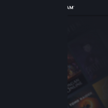
登录
商店
社区
关于
客服
更改语言
获取 Steam 手机应用
查看桌面版网站