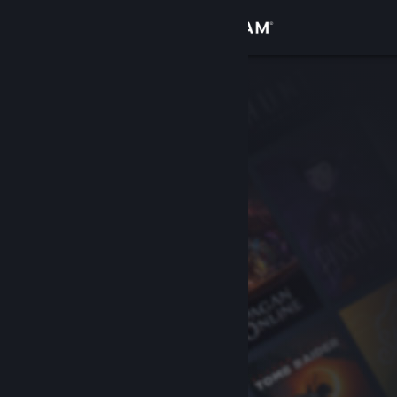
登录
商店
社区
关于
客服
更改语言
获取 Steam 手机应用
查看桌面版网站