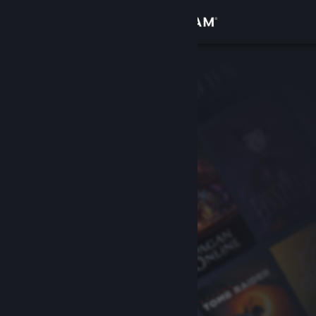
登录
商店
社区
关于
客服
更改语言
获取 Steam 手机应用
查看桌面版网站