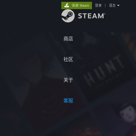
安装 Steam
登录
|
语言
商店
社区
关于
客服