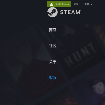
安装 Steam
登录
|
语言
商店
社区
关于
客服