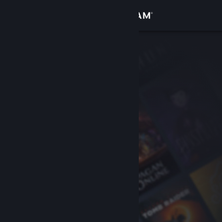
登录
商店
社区
关于
客服
更改语言
获取 Steam 手机应用
查看桌面版网站