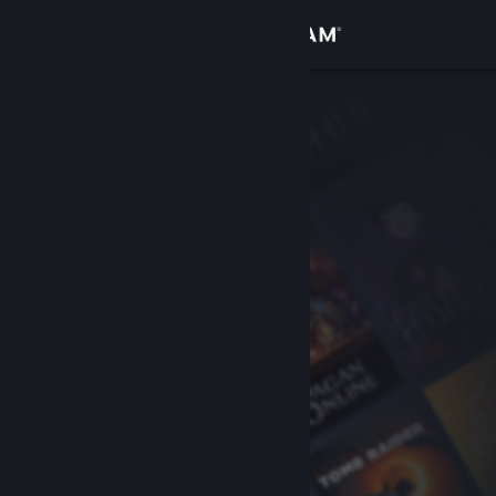
登录
商店
社区
关于
客服
更改语言
获取 Steam 手机应用
查看桌面版网站