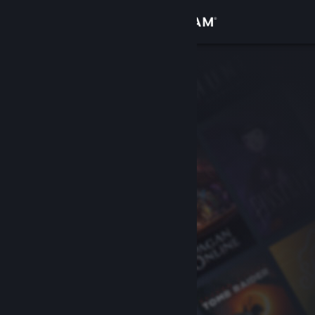
登录
商店
社区
关于
客服
更改语言
获取 Steam 手机应用
查看桌面版网站