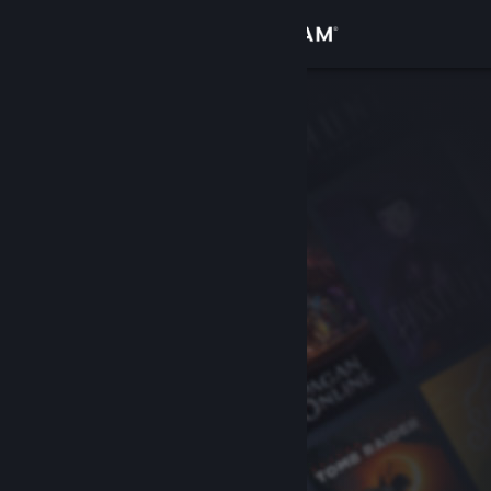
登录
商店
社区
关于
客服
更改语言
获取 Steam 手机应用
查看桌面版网站