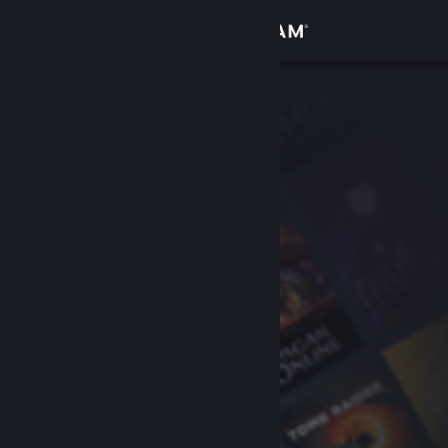
登录
商店
社区
关于
客服
更改语言
获取 Steam 手机应用
查看桌面版网站