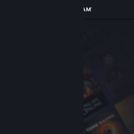
登录
商店
社区
关于
客服
更改语言
获取 Steam 手机应用
查看桌面版网站