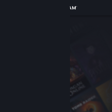
登录
商店
社区
关于
客服
更改语言
获取 Steam 手机应用
查看桌面版网站