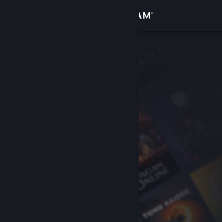
登录
商店
社区
关于
客服
更改语言
获取 Steam 手机应用
查看桌面版网站