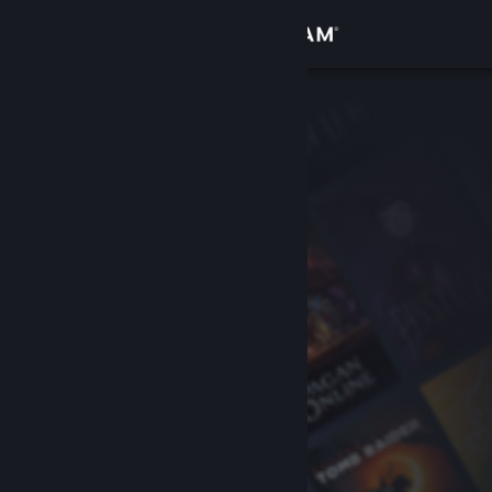
登录
商店
社区
关于
客服
更改语言
获取 Steam 手机应用
查看桌面版网站