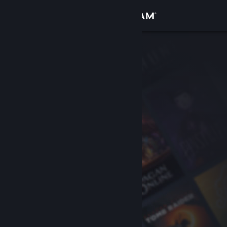
登录
商店
社区
关于
客服
更改语言
获取 Steam 手机应用
查看桌面版网站