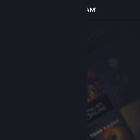
登录
商店
社区
关于
客服
更改语言
获取 Steam 手机应用
查看桌面版网站