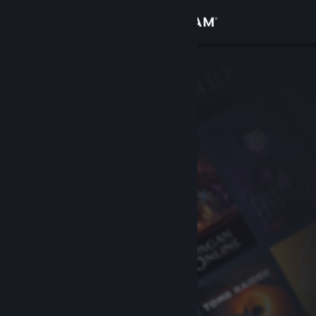
登录
商店
社区
关于
客服
更改语言
获取 Steam 手机应用
查看桌面版网站