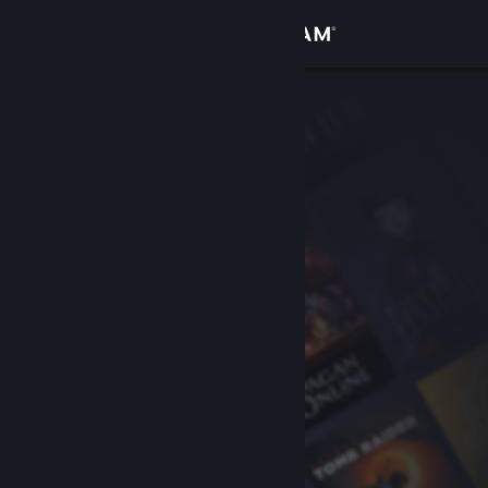
登录
商店
社区
关于
客服
更改语言
获取 Steam 手机应用
查看桌面版网站