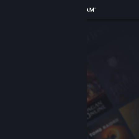
登录
商店
社区
关于
客服
更改语言
获取 Steam 手机应用
查看桌面版网站