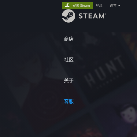
安装 Steam
登录
|
语言
商店
社区
关于
客服