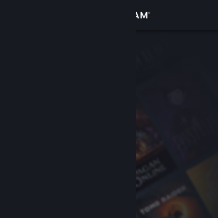
登录
商店
社区
关于
客服
更改语言
获取 Steam 手机应用
查看桌面版网站