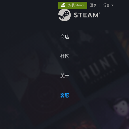
安装 Steam
登录
|
语言
商店
社区
关于
客服