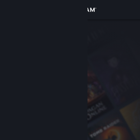
登录
商店
社区
关于
客服
更改语言
获取 Steam 手机应用
查看桌面版网站