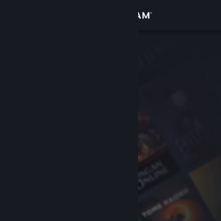
登录
商店
社区
关于
客服
更改语言
获取 Steam 手机应用
查看桌面版网站