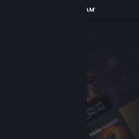
登录
商店
社区
关于
客服
更改语言
获取 Steam 手机应用
查看桌面版网站