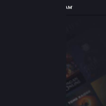
登录
商店
社区
关于
客服
更改语言
获取 Steam 手机应用
查看桌面版网站