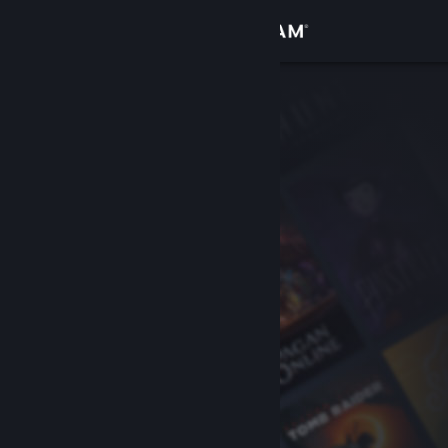
登录
商店
社区
关于
客服
更改语言
获取 Steam 手机应用
查看桌面版网站