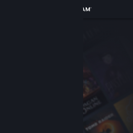
登录
商店
社区
关于
客服
更改语言
获取 Steam 手机应用
查看桌面版网站