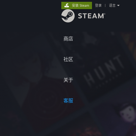
安装 Steam
登录
|
语言
商店
社区
关于
客服