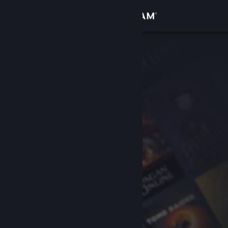
登录
商店
社区
关于
客服
更改语言
获取 Steam 手机应用
查看桌面版网站