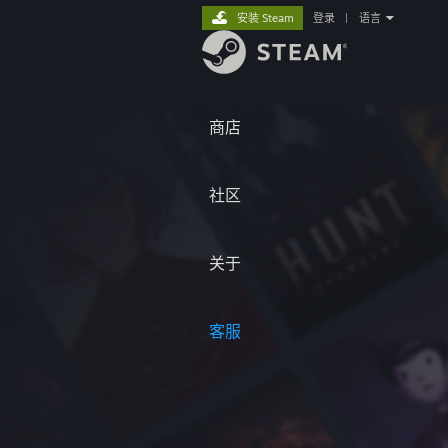
安装 Steam
登录
|
语言
商店
社区
关于
客服